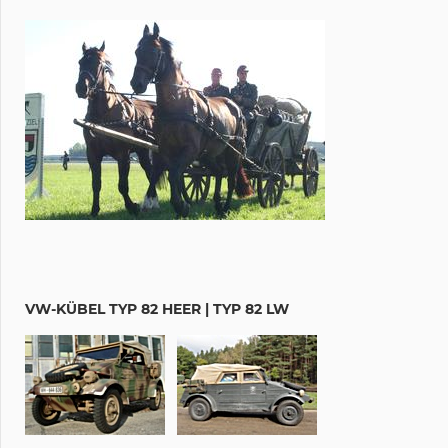
VW-KÜBEL TYP 82 HEER | TYP 82 LW