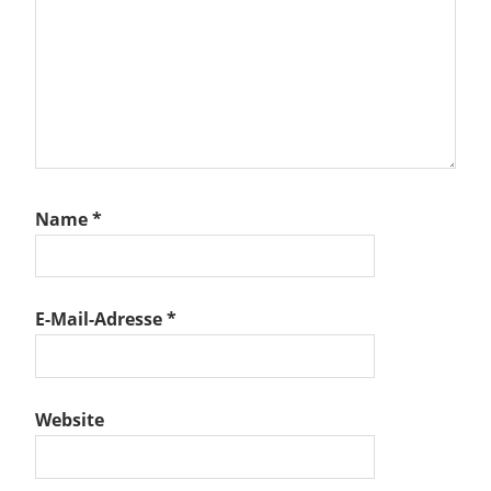
Beitrag:
Historische
Sammlung
Altenberg /
Sachsen
19.07.25
Sommerfest
effen
hsen
Name
*
E-Mail-Adresse
*
Website