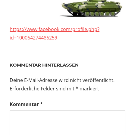
https://www.facebook.com/profile.php?
id=100064274486259
ALTES
LAGER
KOMMENTAR HINTERLASSEN
ARMEE
SPASS V
Deine E-Mail-Adresse wird nicht veröffentlicht.
EREIN
Erforderliche Felder sind mit
*
markiert
ASV
KÖNIGSBRÜCK
Kommentar
*
RUSSENTREFFEN
Beitragsnavigation
Vorheriger