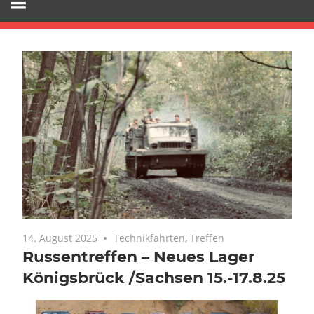
14. August 2025
Keine Kommentare
Technikfahrten
,
Treffen
Russentreffen – Neues Lager
Königsbrück /Sachsen 15.-17.8.25