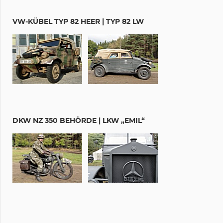
VW-KÜBEL TYP 82 HEER | TYP 82 LW
DKW NZ 350 BEHÖRDE | LKW „EMIL“