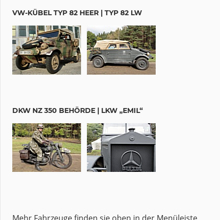
VW-KÜBEL TYP 82 HEER | TYP 82 LW
DKW NZ 350 BEHÖRDE | LKW „EMIL“
Mehr Fahrzeuge finden sie oben in der Menüleiste