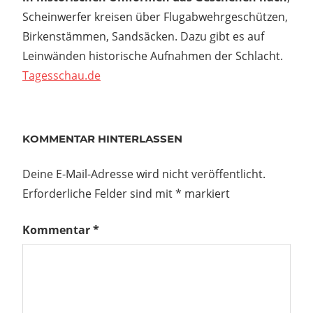
Scheinwerfer kreisen über Flugabwehrgeschützen,
Birkenstämmen, Sandsäcken. Dazu gibt es auf
Leinwänden historische Aufnahmen der Schlacht.
Tagesschau.de
Beitragsnavigation
Vorheriger
So etwas gab
KOMMENTAR HINTERLASSEN
Beitrag:
es in der
jüngeren
Deine E-Mail-Adresse wird nicht veröffentlicht.
Vergangenheit
Erforderliche Felder sind mit
*
markiert
eile
Kommentar
*
chem