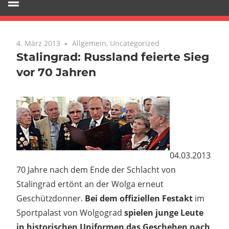
4. März 2013
Keine Kommentare
Allgemein
,
Uncategorized
Stalingrad: Russland feierte Sieg
vor 70 Jahren
04.03.2013
70 Jahre nach dem Ende der Schlacht von
Stalingrad ertönt an der Wolga erneut
Geschützdonner.
Bei dem offiziellen Festakt
im
Sportpalast von Wolgograd
spielen junge Leute
in historischen Uniformen das Geschehen nach
,