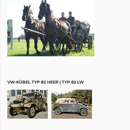
VW-KÜBEL TYP 82 HEER | TYP 82 LW