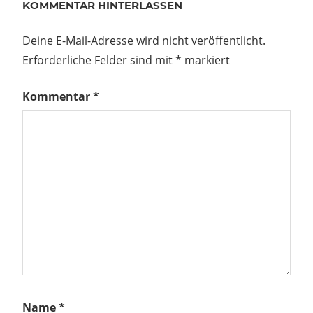
KOMMENTAR HINTERLASSEN
Beitrag:
M201 zu
verkaufen
Deine E-Mail-Adresse wird nicht veröffentlicht.
r
Erforderliche Felder sind mit
*
markiert
agen
Kommentar
*
en
Name
*