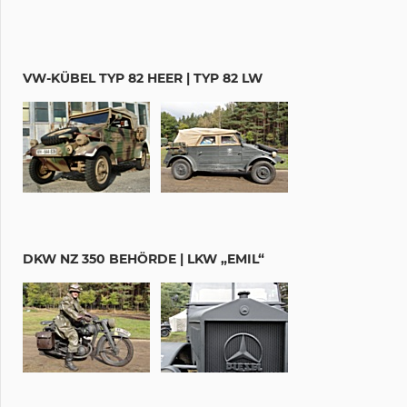
VW-KÜBEL TYP 82 HEER | TYP 82 LW
DKW NZ 350 BEHÖRDE | LKW „EMIL“