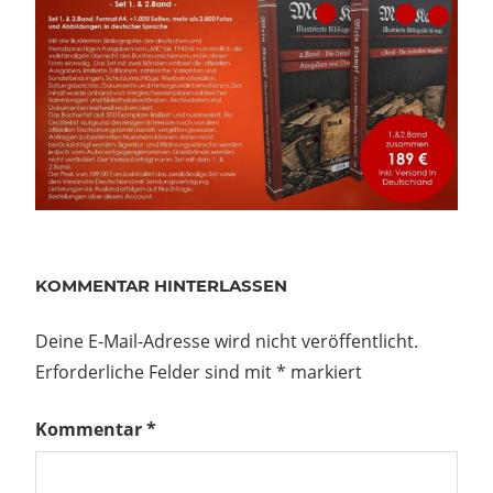
MEIN
KAMPF
KOMMENTAR HINTERLASSEN
Beitragsnavigation
Vorheriger
14.-17.5.26
Deine E-Mail-Adresse wird nicht veröffentlicht.
Beitrag:
Männertag-
Erforderliche Felder sind mit
*
markiert
Treffen in
Kommentar
*
Dreiweibern
bei Gregori
ster
ücke