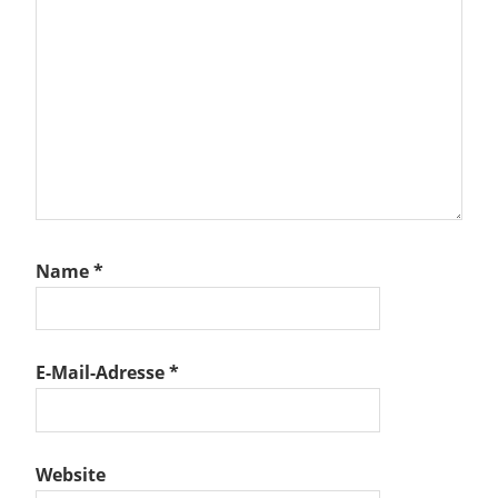
ag:
loon
land
Name
*
E-Mail-Adresse
*
Website