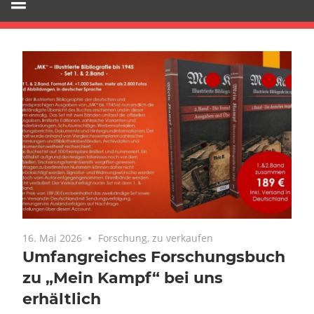
16. Mai 2026
Keine Kommentare
Forschung
,
zu verkaufen
Umfangreiches Forschungsbuch
zu „Mein Kampf“ bei uns
erhältlich