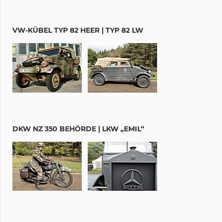
VW-KÜBEL TYP 82 HEER | TYP 82 LW
DKW NZ 350 BEHÖRDE | LKW „EMIL“