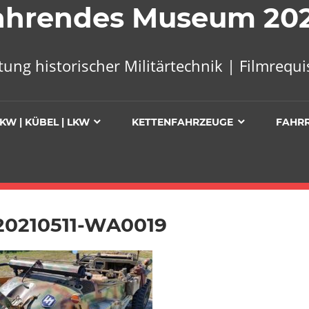
 Fahrendes Museum 20
tung historischer Militärtechnik | Filmreq
KW | KÜBEL | LKW
KETTENFAHRZEUGE
FAHR
20210511-WA0019