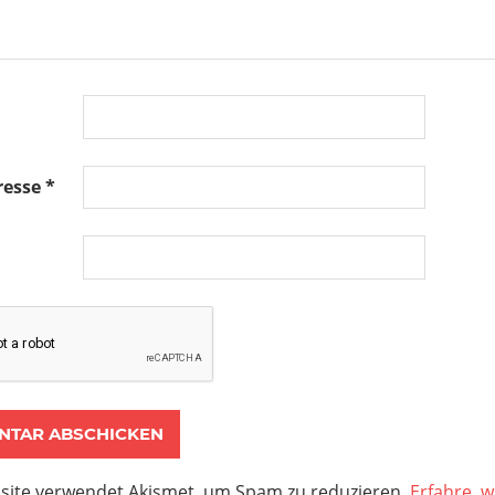
resse
*
site verwendet Akismet, um Spam zu reduzieren.
Erfahre, w