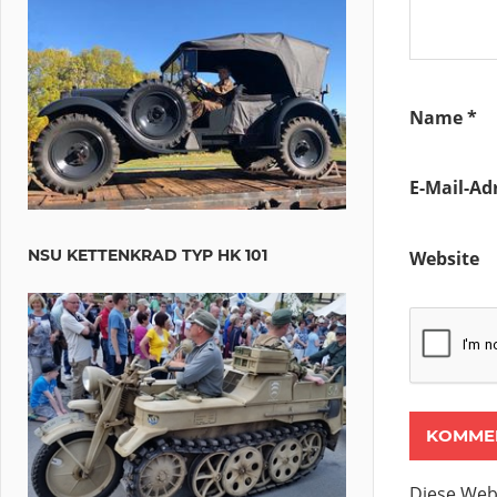
Name
*
E-Mail-Ad
NSU KETTENKRAD TYP HK 101
Website
Diese Web