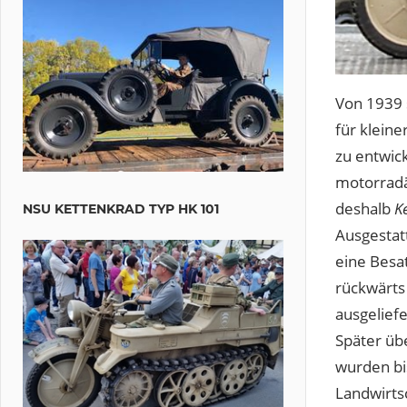
Von 1939 
für klein
zu entwick
motorradä
deshalb
K
NSU KETTENKRAD TYP HK 101
Ausgestat
eine Besa
rückwärts
ausgeliefe
Später üb
wurden bis
Landwirts