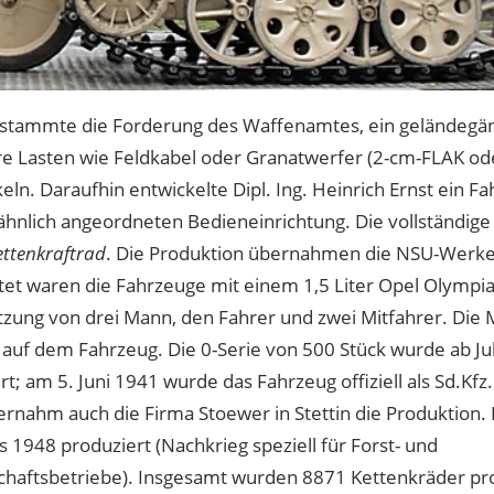
stammte die Forderung des Waffenamtes, ein geländegän
ere Lasten wie Feldkabel oder Granatwerfer (2-cm-FLAK od
eln. Daraufhin entwickelte Dipl. Ing. Heinrich Ernst ein F
hnlich angeordneten Bedieneinrichtung. Die vollständige
ettenkraftrad
. Die Produktion übernahmen die NSU-Werke
tet waren die Fahrzeuge mit einem 1,5 Liter Opel Olympia
tzung von drei Mann, den Fahrer und zwei Mitfahrer. Die M
 auf dem Fahrzeug. Die 0-Serie von 500 Stück wurde ab Ju
rt; am 5. Juni 1941 wurde das Fahrzeug offiziell als Sd.Kfz.
ernahm auch die Firma Stoewer in Stettin die Produktion.
 1948 produziert (Nachkrieg speziell für Forst- und
chaftsbetriebe). Insgesamt wurden 8871 Kettenkräder pro