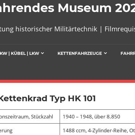
 Fahrendes Museum 20
tung historischer Militärtechnik | Filmreq
KW | KÜBEL | LKW
KETTENFAHRZEUGE
FAHR
Kettenkrad Typ HK 101
onszeitraum, Stückzahl
1940 – 1948, über 8.850
erung
1488 ccm, 4-Zylinder-Reihe, O