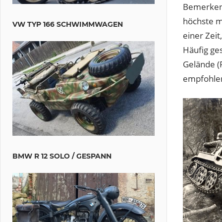
Bemerkens
höchste m
VW TYP 166 SCHWIMMWAGEN
einer Zeit
Häufig ge
Gelände (F
empfohlen
BMW R 12 SOLO / GESPANN