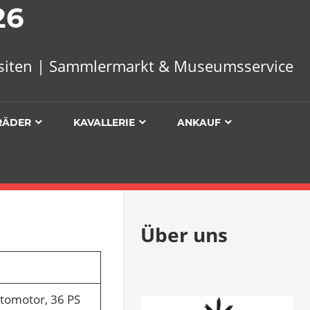
26
uisiten | Sammlermarkt & Museumsservice
RÄDER
KAVALLERIE
ANKAUF
Über uns
ttomotor, 36 PS