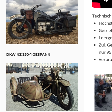
Technisch
Höchst
Getrie
Leerge
Zul. G
nur 95
DKW NZ 350-1 GESPANN
Verbra