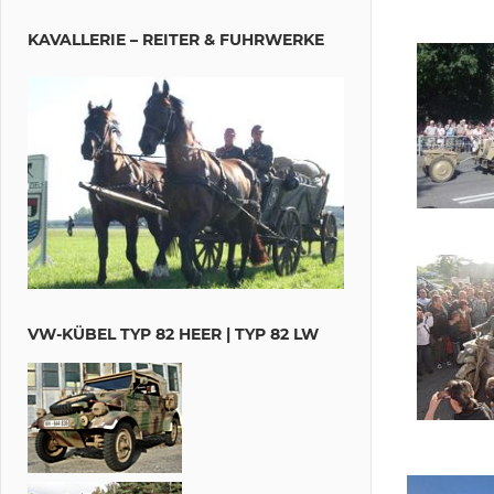
KAVALLERIE – REITER & FUHRWERKE
VW-KÜBEL TYP 82 HEER | TYP 82 LW