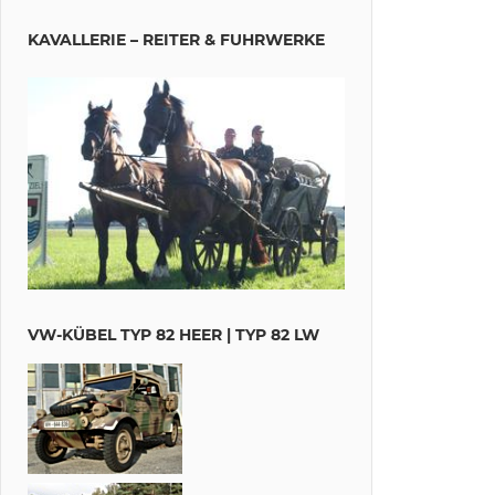
KAVALLERIE – REITER & FUHRWERKE
VW-KÜBEL TYP 82 HEER | TYP 82 LW