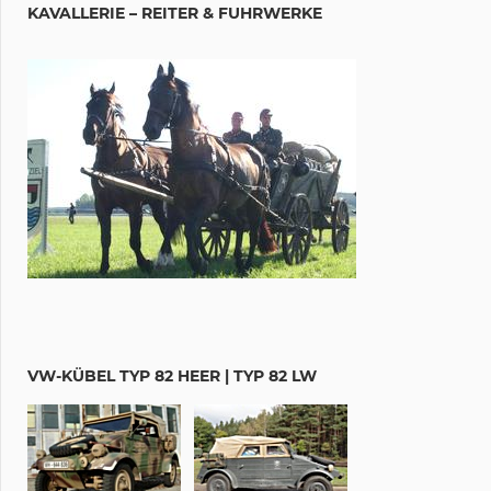
KAVALLERIE – REITER & FUHRWERKE
VW-KÜBEL TYP 82 HEER | TYP 82 LW