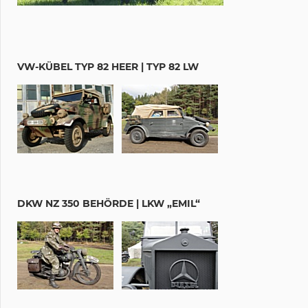
VW-KÜBEL TYP 82 HEER | TYP 82 LW
DKW NZ 350 BEHÖRDE | LKW „EMIL“