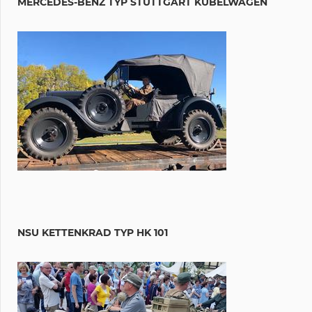
MERCEDES-BENZ TYP STUTTGART KÜBELWAGEN
NSU KETTENKRAD TYP HK 101