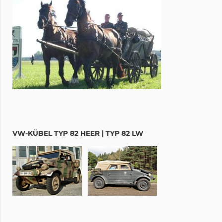
VW-KÜBEL TYP 82 HEER | TYP 82 LW