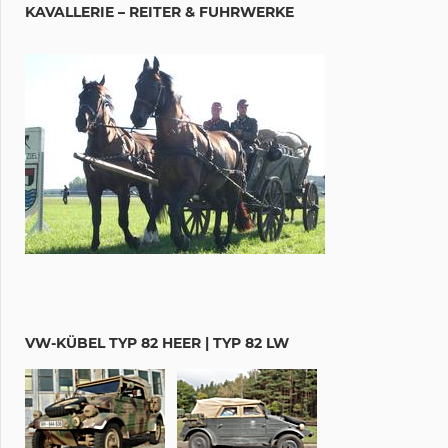
KAVALLERIE – REITER & FUHRWERKE
VW-KÜBEL TYP 82 HEER | TYP 82 LW