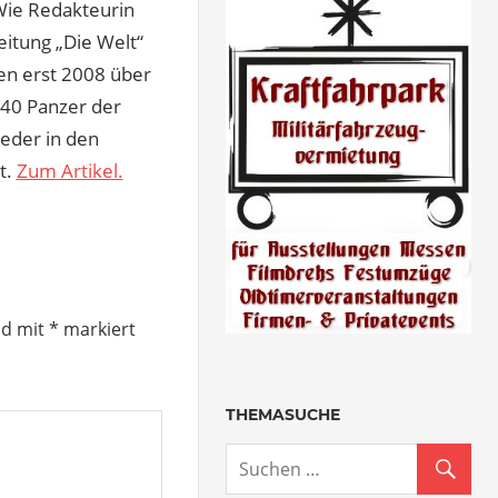
Wie Redakteurin
itung „Die Welt“
ien erst 2008 über
 40 Panzer der
eder in den
t.
Zum Artikel.
nd mit
*
markiert
THEMASUCHE