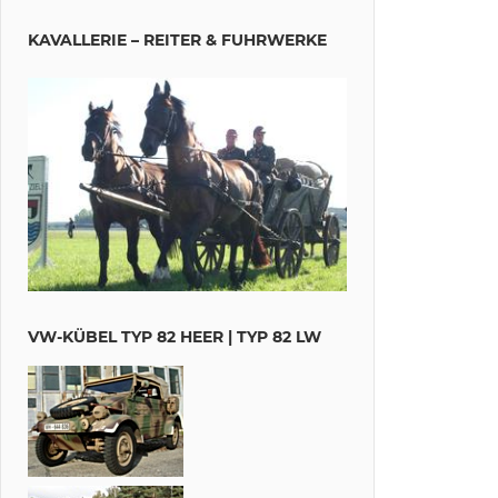
KAVALLERIE – REITER & FUHRWERKE
VW-KÜBEL TYP 82 HEER | TYP 82 LW