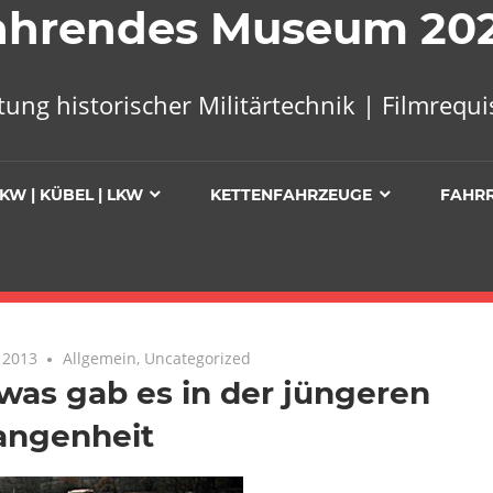
 Fahrendes Museum 20
tung historischer Militärtechnik | Filmreq
KW | KÜBEL | LKW
KETTENFAHRZEUGE
FAHR
 2013
Keine Kommentare
Allgemein
,
Uncategorized
was gab es in der jüngeren
angenheit